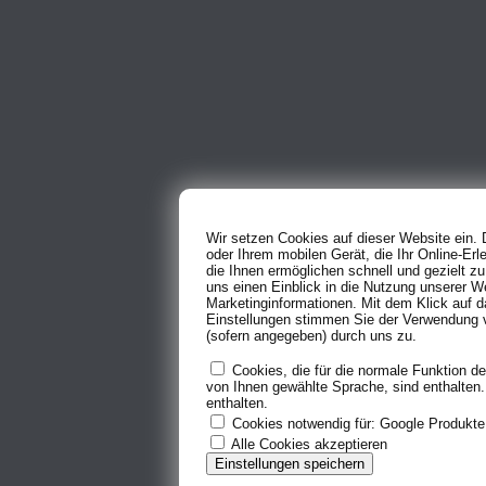
Wir setzen Cookies auf dieser Website ein.
oder Ihrem mobilen Gerät, die Ihr Online-Erl
die Ihnen ermöglichen schnell und gezielt z
uns einen Einblick in die Nutzung unserer W
Marketinginformationen. Mit dem Klick auf d
Einstellungen stimmen Sie der Verwendung 
(sofern angegeben) durch uns zu.
Cookies, die für die normale Funktion der
von Ihnen gewählte Sprache, sind enthalten. 
enthalten.
Cookies notwendig für: Google Produkt
Alle Cookies akzeptieren
Einstellungen speichern