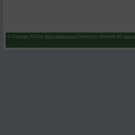
© Copyright 2012 by
Stöhr-Webservice
| Hosting by Worldsoft AG
www.wo